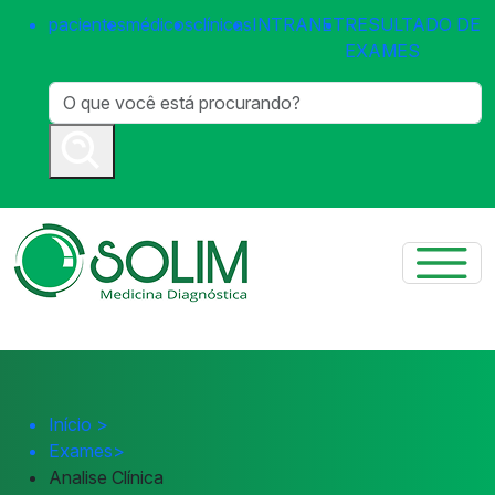
pacientes
médicos
clínicas
INTRANET
RESULTADO DE
EXAMES
Início
>
Exames
>
Analise Clínica