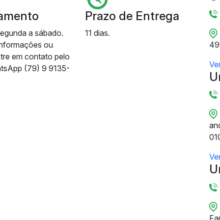
amento
Prazo de Entrega
segunda a sábado.
11 dias.
informações ou
49
ntre em contato pelo
Ve
tsApp (79) 9 9135-
U
and
01
Ve
U
Fa