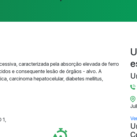
U
e
essiva, caracterizada pela absorção elevada de ferro
ecidos e consequente lesão de órgãos - alvo. A
U
ca, carcinoma hepatocelular, diabetes mellitus,
Ju
Ve
 1,
U
C