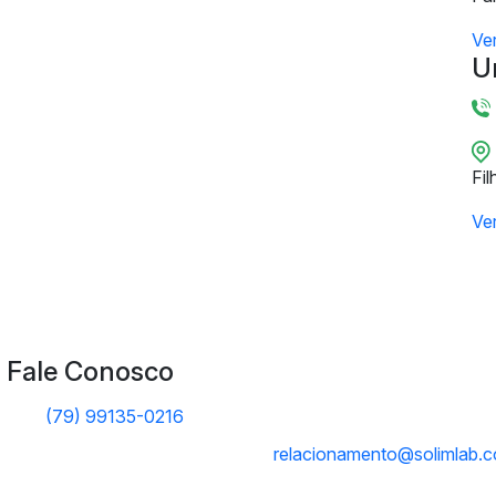
Ve
U
Fil
Ve
Fale Conosco
(79) 99135-0216
relacionamento@solimlab.c