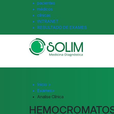
pacientes
médicos
clínicas
INTRANET
RESULTADO DE EXAMES
Início
>
Exames
>
Analise Clínica
HEMOCROMATOSE 