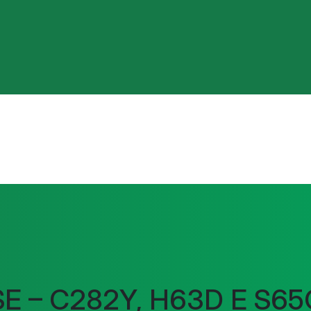
– C282Y, H63D E S65