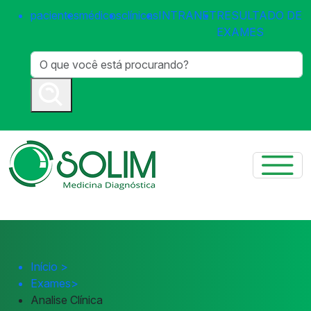
pacientes
médicos
clínicas
INTRANET
RESULTADO DE
EXAMES
Início
>
Exames
>
Analise Clínica