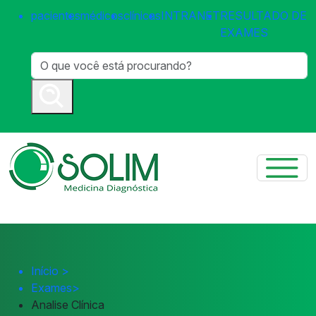
pacientes
médicos
clínicas
INTRANET
RESULTADO DE
EXAMES
Início
>
Exames
>
Analise Clínica