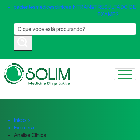
pacientes
médicos
clínicas
INTRANET
RESULTADO DE
EXAMES
Início
>
Exames
>
Analise Clínica