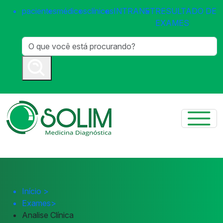
pacientes
médicos
clínicas
INTRANET
RESULTADO DE
EXAMES
Início
>
Exames
>
Analise Clínica