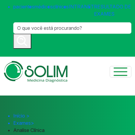
pacientes
médicos
clínicas
INTRANET
RESULTADO DE
EXAMES
Início
>
Exames
>
Analise Clínica