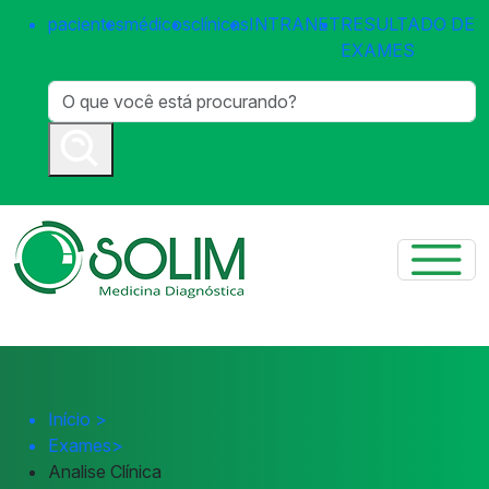
pacientes
médicos
clínicas
INTRANET
RESULTADO DE
EXAMES
Início
>
Exames
>
Analise Clínica