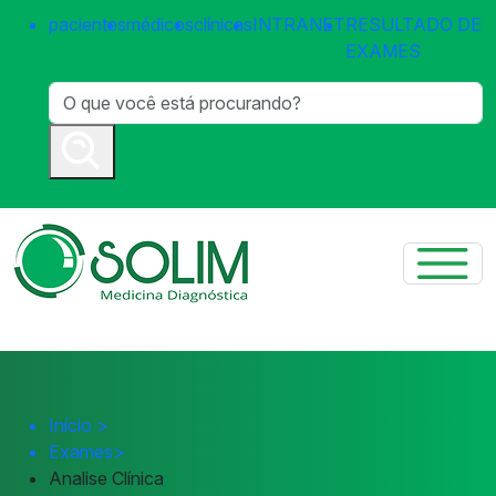
pacientes
médicos
clínicas
INTRANET
RESULTADO DE
EXAMES
Início
>
Exames
>
Analise Clínica