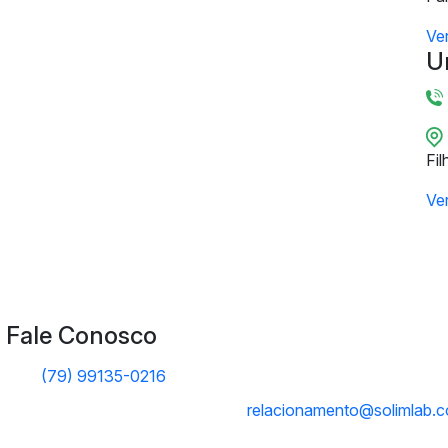
Ve
U
Fil
Ve
Fale Conosco
(79) 99135-0216
relacionamento@solimlab.c