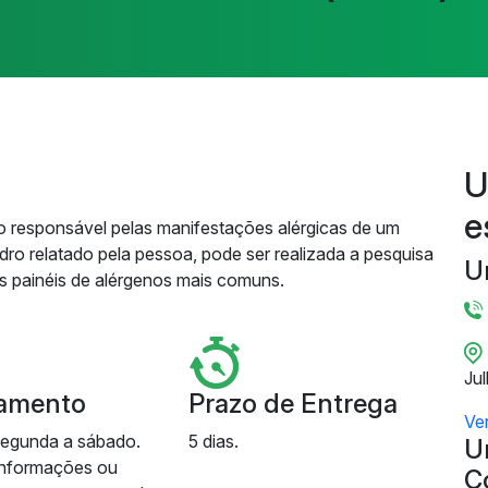
U
e
geno responsável pelas manifestações alérgicas de um
ro relatado pela pessoa, pode ser realizada a pesquisa
U
es painéis de alérgenos mais comuns.
Ju
amento
Prazo de Entrega
Ve
segunda a sábado.
5 dias.
U
informações ou
C