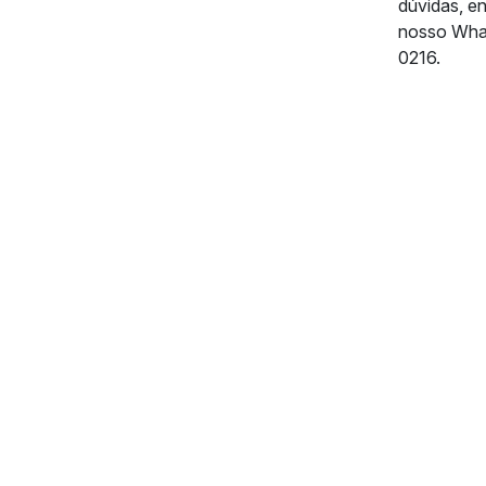
dúvidas, e
nosso Wha
0216.