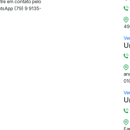
ntre em contato pelo
tsApp (79) 9 9135-
49
Ve
U
and
01
Ve
U
Fa