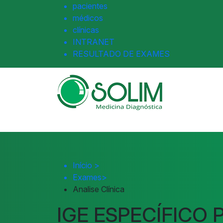
pacientes
médicos
clínicas
INTRANET
RESULTADO DE EXAMES
Início
>
Exames
>
Analise Clínica
IGE ESPECÍFICO 