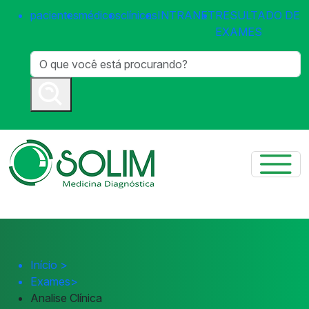
pacientes
médicos
clínicas
INTRANET
RESULTADO DE
EXAMES
Início
>
Exames
>
Analise Clínica