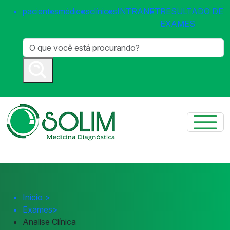
pacientes
médicos
clínicas
INTRANET
RESULTADO DE
EXAMES
Início
>
Exames
>
Analise Clínica