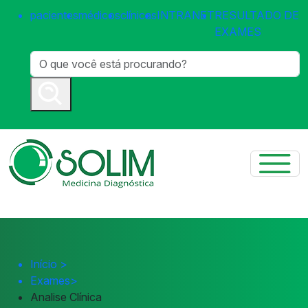
pacientes
médicos
clínicas
INTRANET
RESULTADO DE
EXAMES
Início
>
Exames
>
Analise Clínica