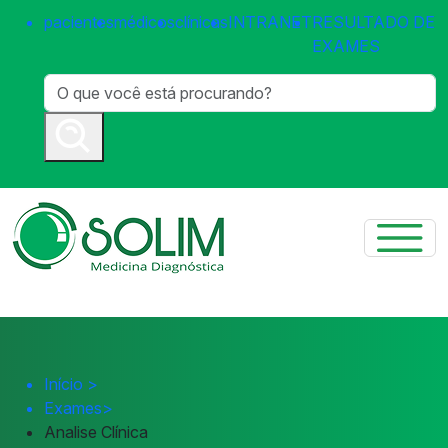
pacientes
médicos
clínicas
INTRANET
RESULTADO DE
EXAMES
Início
>
Exames
>
Analise Clínica