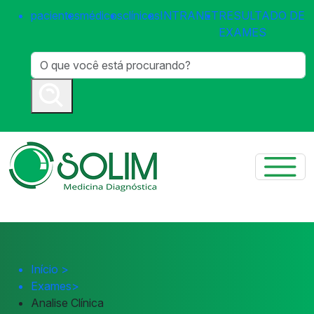
pacientes
médicos
clínicas
INTRANET
RESULTADO DE
EXAMES
Início
>
Exames
>
Analise Clínica