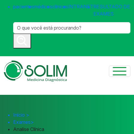
pacientes
médicos
clínicas
INTRANET
RESULTADO DE
EXAMES
Início
>
Exames
>
Analise Clínica