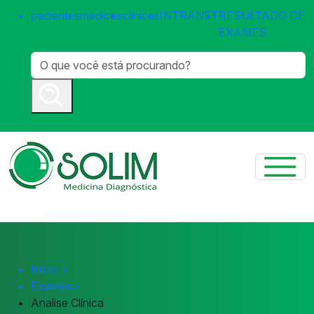
pacientes
médicos
clínicas
INTRANET
RESULTADO DE
EXAMES
Início
>
Exames
>
Analise Clínica