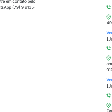
ntre em contato pelo
tsApp (79) 9 9135-
49
Ve
U
and
01
Ve
U
Fa