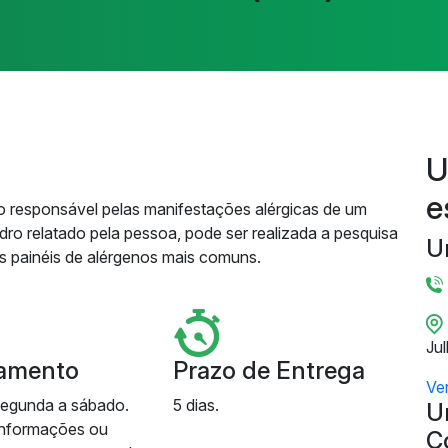
U
e
geno responsável pelas manifestações alérgicas de um
ro relatado pela pessoa, pode ser realizada a pesquisa
U
es painéis de alérgenos mais comuns.
Ju
amento
Prazo de Entrega
Ve
segunda a sábado.
5 dias.
U
informações ou
C