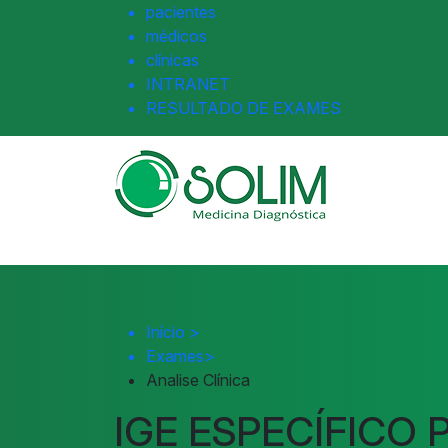
pacientes
médicos
clínicas
INTRANET
RESULTADO DE EXAMES
Início
>
Exames
>
Analise Clínica
IGE ESPECÍFICO 