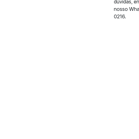
dúvidas, e
nosso Wha
0216.