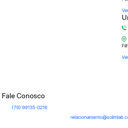
Ve
U
Fil
Ve
Fale Conosco
(79) 99135-0216
relacionamento@solimlab.c