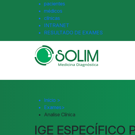
pacientes
médicos
clínicas
INTRANET
RESULTADO DE EXAMES
Início
>
Exames
>
Analise Clínica
IGE ESPECÍFICO 