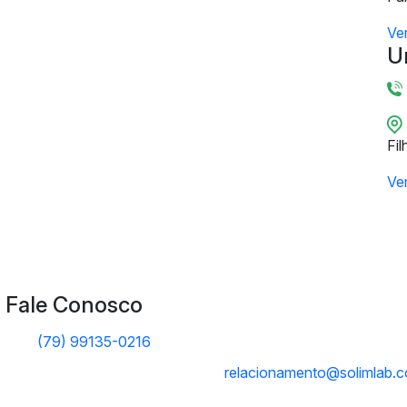
Ve
U
Fil
Ve
Fale Conosco
(79) 99135-0216
relacionamento@solimlab.c