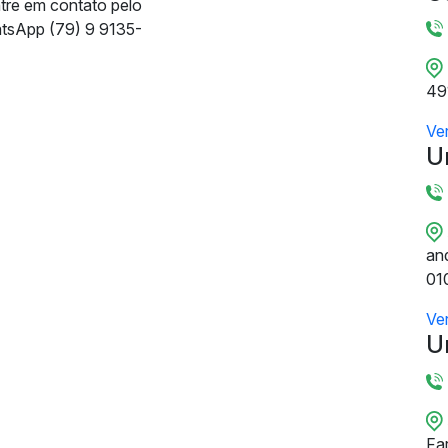
ntre em contato pelo
tsApp (79) 9 9135-
49
Ve
U
and
01
Ve
U
Fa