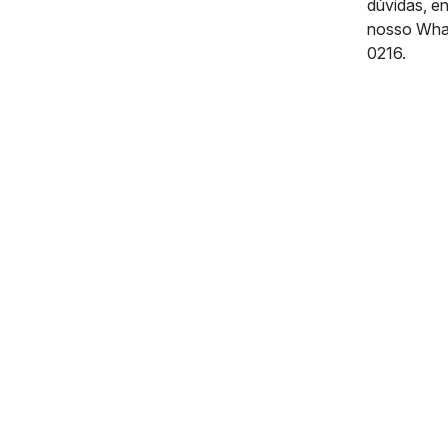
dúvidas, e
nosso Wha
0216.