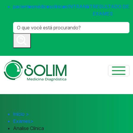
pacientes
médicos
clínicas
INTRANET
RESULTADO DE
EXAMES
Início
>
Exames
>
Analise Clínica