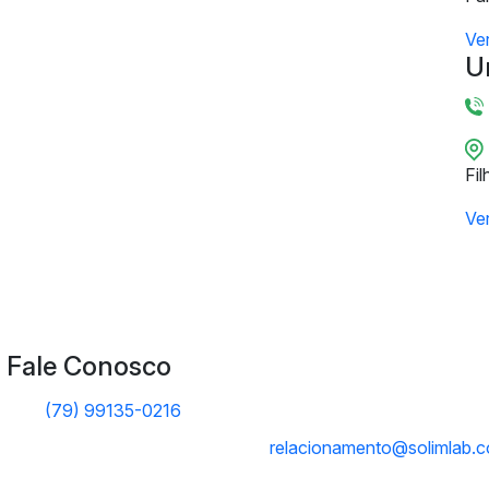
Ve
U
Fil
Ve
Fale Conosco
(79) 99135-0216
relacionamento@solimlab.c