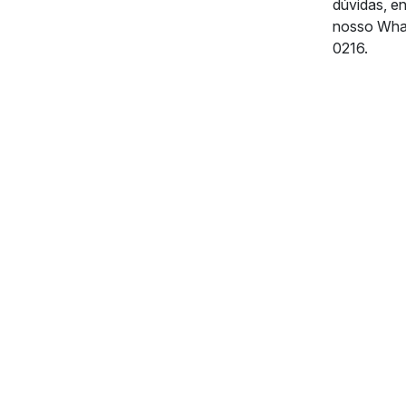
dúvidas, e
nosso Wha
0216.