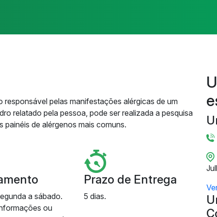
U
e
geno responsável pelas manifestações alérgicas de um
ro relatado pela pessoa, pode ser realizada a pesquisa
U
es painéis de alérgenos mais comuns.
Ju
amento
Prazo de Entrega
Ve
segunda a sábado.
5 dias.
U
informações ou
C