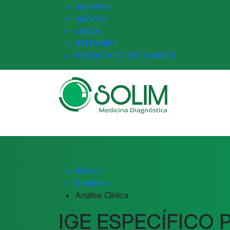
pacientes
médicos
clínicas
INTRANET
RESULTADO DE EXAMES
Início
>
Exames
>
Analise Clínica
IGE ESPECÍFICO