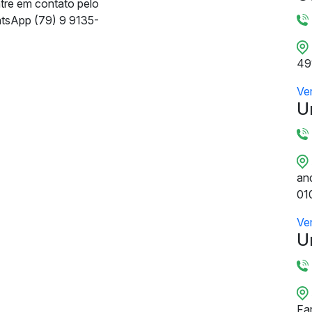
ntre em contato pelo
tsApp (79) 9 9135-
49
Ve
U
and
01
Ve
U
Fa