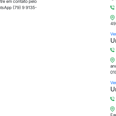
ntre em contato pelo
tsApp (79) 9 9135-
49
Ve
U
and
01
Ve
U
Fa