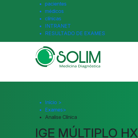
pacientes
médicos
clínicas
INTRANET
RESULTADO DE EXAMES
Início
>
Exames
>
Analise Clínica
IGE MÚLTIPLO H