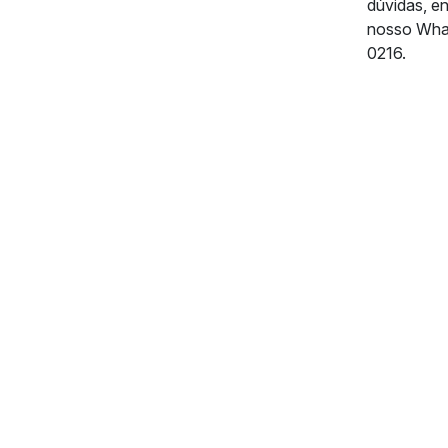
dúvidas, e
nosso Wha
0216.