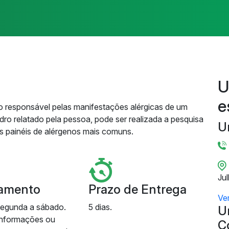
U
e
geno responsável pelas manifestações alérgicas de um
ro relatado pela pessoa, pode ser realizada a pesquisa
U
es painéis de alérgenos mais comuns.
Ju
amento
Prazo de Entrega
Ve
segunda a sábado.
5 dias.
U
informações ou
C