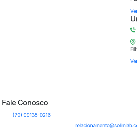
Ve
U
Fil
Ve
Fale Conosco
(79) 99135-0216
relacionamento@solimlab.c