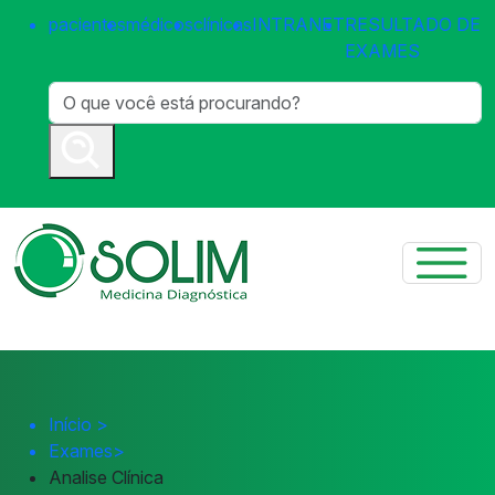
pacientes
médicos
clínicas
INTRANET
RESULTADO DE
EXAMES
Início
>
Exames
>
Analise Clínica