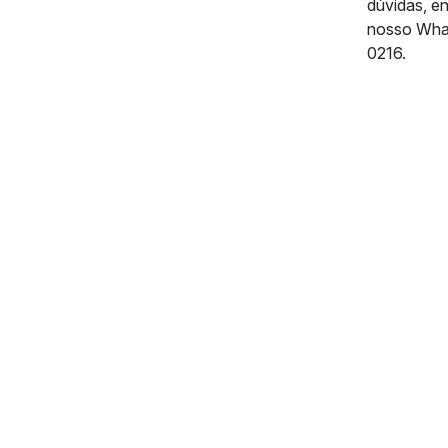
dúvidas, e
nosso Wha
0216.