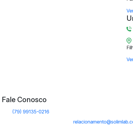
Ve
U
Fil
Ve
Fale Conosco
(79) 99135-0216
relacionamento@solimlab.c