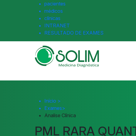
pacientes
médicos
clínicas
INTRANET
RESULTADO DE EXAMES
Início
>
Exames
>
Analise Clínica
PML RARA QUANT