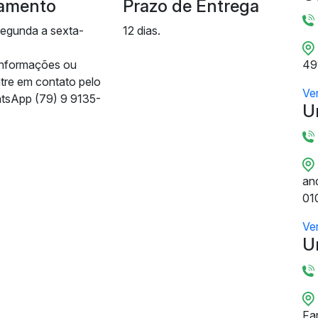
amento
Prazo de Entrega
segunda a sexta-
12 dias.
informações ou
49
ntre em contato pelo
Ve
tsApp (79) 9 9135-
U
and
01
Ve
U
Fa