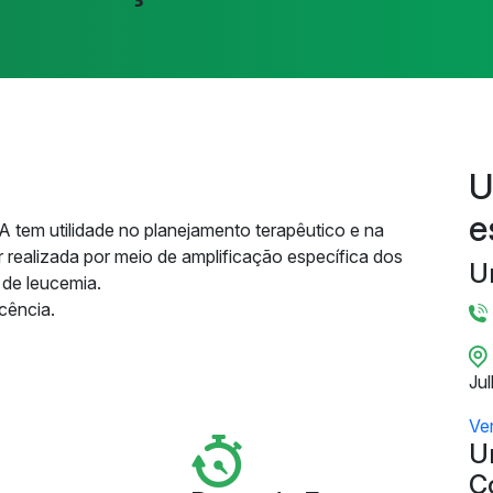
U
e
tem utilidade no planejamento terapêutico e na
 realizada por meio de amplificação específica dos
U
 de leucemia.
scência.
Ju
Ve
U
C