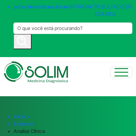
pacientes
médicos
clínicas
INTRANET
RESULTADO DE
EXAMES
Início
>
Exames
>
Analise Clínica