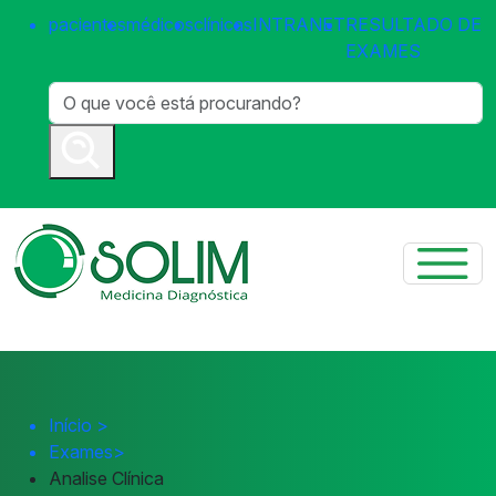
pacientes
médicos
clínicas
INTRANET
RESULTADO DE
EXAMES
Início
>
Exames
>
Analise Clínica