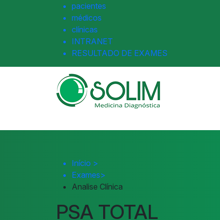
pacientes
médicos
clínicas
INTRANET
RESULTADO DE EXAMES
Início
>
Exames
>
Analise Clínica
PSA TOTAL