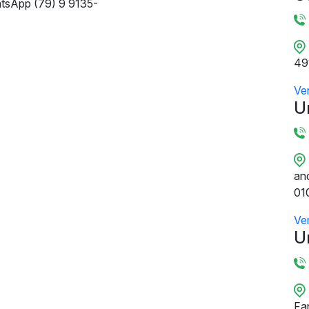
tsApp (79) 9 9135-
49
Ve
U
and
01
Ve
U
Fa