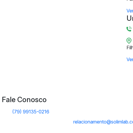
Ve
U
Fil
Ve
Fale Conosco
(79) 99135-0216
relacionamento@solimlab.c