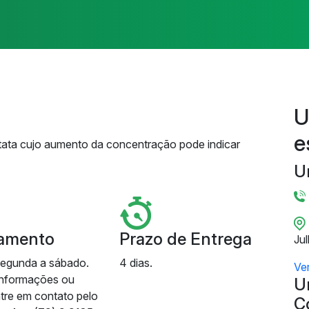
U
e
tata cujo aumento da concentração pode indicar
U
amento
Prazo de Entrega
Ju
segunda a sábado.
4 dias.
Ve
informações ou
U
ntre em contato pelo
C