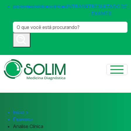
pacientes
médicos
clínicas
INTRANET
RESULTADO DE
EXAMES
Início
>
Exames
>
Analise Clínica