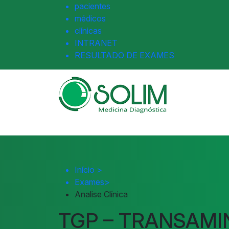
pacientes
médicos
clínicas
INTRANET
RESULTADO DE EXAMES
Início
>
Exames
>
Analise Clínica
TGP – TRANSAMI