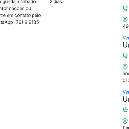
segunda a sábado.
2 dias.
informações ou
ntre em contato pelo
tsApp (79) 9 9135-
49
Ve
U
and
01
Ve
U
Fa