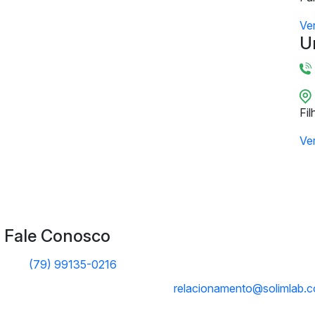
Ve
U
Fil
Ve
Fale Conosco
(79) 99135-0216
relacionamento@solimlab.c