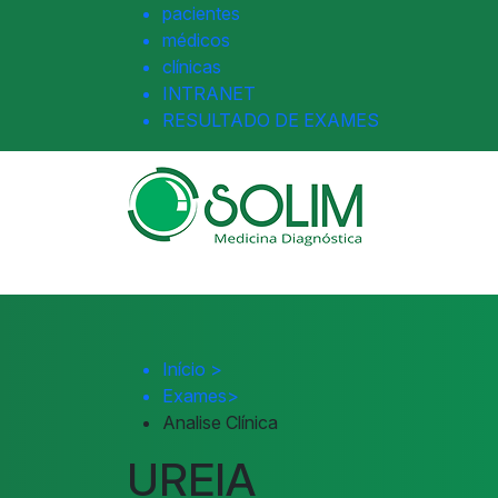
pacientes
médicos
clínicas
INTRANET
RESULTADO DE EXAMES
Início
>
Exames
>
Analise Clínica
UREIA