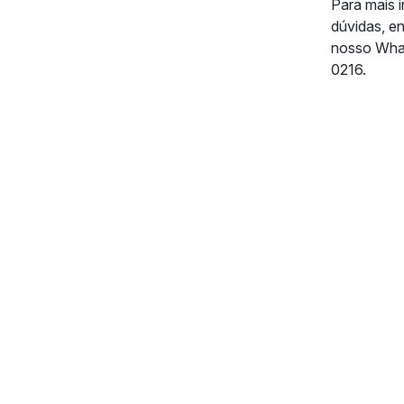
Para mais 
dúvidas, e
nosso Wha
0216.