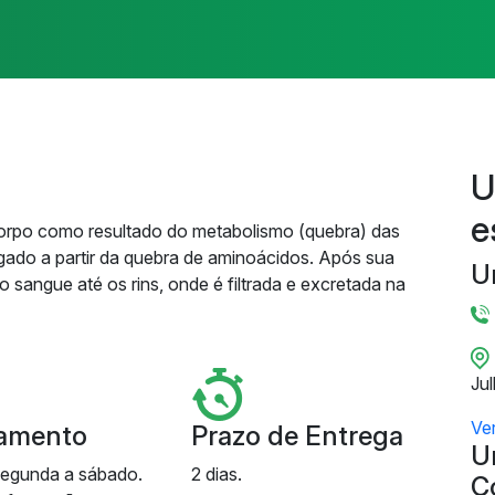
U
e
orpo como resultado do metabolismo (quebra) das
fígado a partir da quebra de aminoácidos. Após sua
U
o sangue até os rins, onde é filtrada e excretada na
Ju
Ve
amento
Prazo de Entrega
U
segunda a sábado.
2 dias.
C