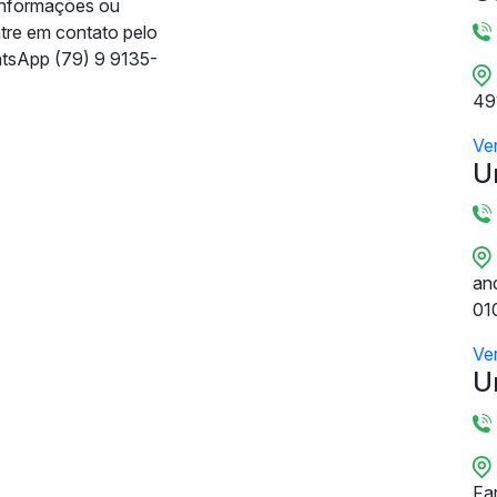
informações ou
ntre em contato pelo
tsApp (79) 9 9135-
49
Ve
U
and
01
Ve
U
Fa