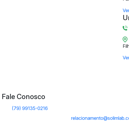
Ve
U
Fil
Ve
Fale Conosco
(79) 99135-0216
relacionamento@solimlab.c