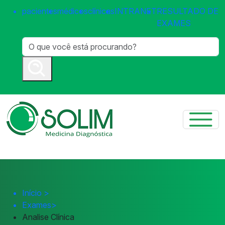
pacientes
médicos
clínicas
INTRANET
RESULTADO DE
EXAMES
Início
>
Exames
>
Analise Clínica