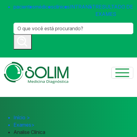
pacientes
médicos
clínicas
INTRANET
RESULTADO DE
EXAMES
Início
>
Exames
>
Analise Clínica