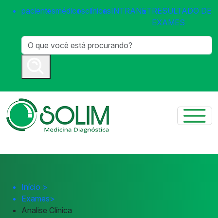
pacientes
médicos
clínicas
INTRANET
RESULTADO DE
EXAMES
Início
>
Exames
>
Analise Clínica