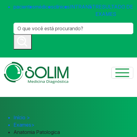
pacientes
médicos
clínicas
INTRANET
RESULTADO DE
EXAMES
Início
>
Exames
>
Anatomia Patologica