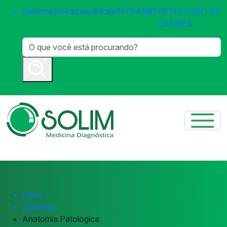
pacientes
médicos
clínicas
INTRANET
RESULTADO DE
EXAMES
Início
>
Exames
>
Anatomia Patologica