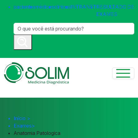
pacientes
médicos
clínicas
INTRANET
RESULTADO DE
EXAMES
Início
>
Exames
>
Anatomia Patologica