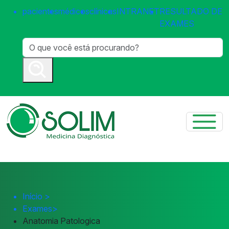
pacientes
médicos
clínicas
INTRANET
RESULTADO DE
EXAMES
Início
>
Exames
>
Anatomia Patologica