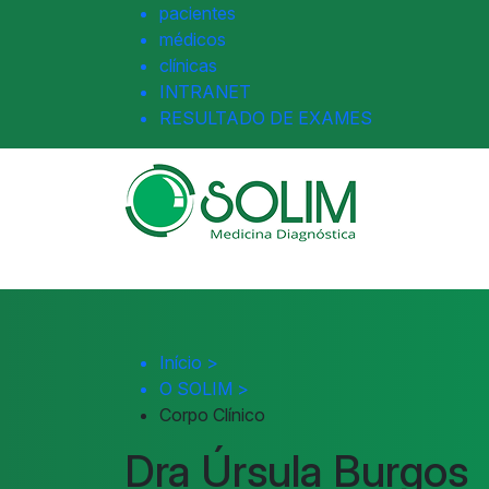
pacientes
médicos
clínicas
INTRANET
RESULTADO DE EXAMES
Início
>
O SOLIM
>
Corpo Clínico
Dra Úrsula Burgos