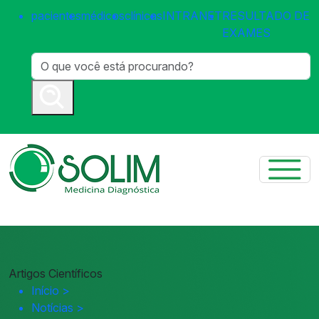
pacientes
médicos
clínicas
INTRANET
RESULTADO DE
EXAMES
Artigos Científicos
Início
>
Notícias
>