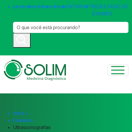
pacientes
médicos
clínicas
INTRANET
RESULTADO DE
EXAMES
Início
>
Exames
>
Ultrassonografias