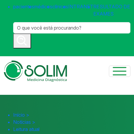
pacientes
médicos
clínicas
INTRANET
RESULTADO DE
EXAMES
Início
>
Notícias
>
Leitura atual