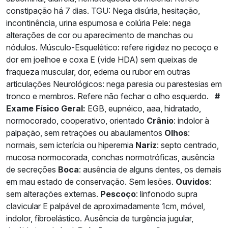
constipação há 7 dias. TGU: Nega disúria, hesitação,
incontinência, urina espumosa e colúria Pele: nega
alterações de cor ou aparecimento de manchas ou
nódulos. Músculo-Esquelético: refere rigidez no pecoço e
dor em joelhoe e coxa E (vide HDA) sem queixas de
fraqueza muscular, dor, edema ou rubor em outras
articulações Neurológicos: nega paresia ou parestesias em
tronco e membros. Refere não fechar o olho esquerdo.
#
Exame Físico
Geral:
EGB, eupnéico, aaa, hidratado,
normocorado, cooperativo, orientado
Crânio
: indolor à
palpação, sem retrações ou abaulamentos
Olhos
:
normais, sem icterícia ou hiperemia
Nariz
: septo centrado,
mucosa normocorada, conchas normotróficas, ausência
de secreções
Boca
: ausência de alguns dentes, os demais
em mau estado de conservação. Sem lesões.
Ouvidos
:
sem alterações externas.
Pescoço
: linfonodo supra
clavicular E palpável de aproximadamente 1cm, móvel,
indolor, fibroelástico. Ausência de turgência jugular,