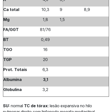
Ca total
10,3
9
8,9
Mg
1,8
1,5
FA/GGT
81/76
BT
0,49
TGO
16
TGP
20
Prot. Totais
6,3
Albumina
3,1
Globulina
3,2
SU:
normal
TC de tórax
: lesão expansiva no hilo
pulmonar direito com linfonodo megalia mediastinal.