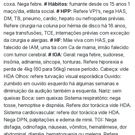
coxa. Nega febre.
# Hábitos
: fumante desde os 15 anos 1
maço/dia, etilista social.
# HPP
: Refere VPI’s, nega HAS,
DM, TB, pneumo, cardio, hepato ou nefropatias prévias.
Refere cirurgia na coluna por hérnia de disco há 16 anos,
nega transfusões, TCE, internações prévias com exceção
da cirurgia e alergias.
# HF
: Mãe viva com HAS, pai
falecido de IAM, uma tia com Ca de mama, irmão falecido
com tumor cerebral.
# IOA
: Geral: nega febre, sudorese,
insônia, adinamia, síncope, tonturas. Refere hiporexia e
perda de 4kg (60 para 56kg) nesse período. Cabeça: vide
HDA Olhos: refere turvação visual esporádica Ouvido:
zumbido em ouvido esquerdo há algumas semanas e
diminuição da audição também a esquerda. Nariz: sem
queixas Boca: sem queixas Sistema respiratório: nega
tosse, hemoptise e dispnéia. Refere dor torácica vide HDA.
Sistema cardiovascular: refere dor torácica vide HDA.
Nega DPN, palpitações e edema de mmii. TGI: Nega
disfagia, odinofagia, náuseas, vômitos, hematêmese, dor
abdominal, diarréia, hematoquesia ou melena. Refere