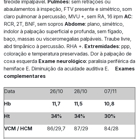
tireóide impalpável.
Pulmões:
sem retrações ou
abaulamentos à inspeção, FTV presente e simétrico, som
claro pulmonar à percussão, MVU +, sem RA, 16 irpm
AC
:
RCR, 2T, BNF, sem sopros
Abdome
: plano, simétrico,
indolor à palpação superficial e profunda, sem fígado,
baço, massas ou visceromegalias palpáveis. Traube livre,
abd timpânico à percussão. RHA +.
Extremidades
: ppp,
coloração e temperatura preservadas. Dor à palpação de
coxa esquerda
Exame neurológico
: paralisia periférica da
hemiface E. Diminuição da acuidade auditiva E.
Exames
complementares
Data
26/10
28/10
07/11
Hb
11,7
11,5
10,8
Ht
34%
34%
30%
VCM / HCM
86/29,7
87/29
84/28