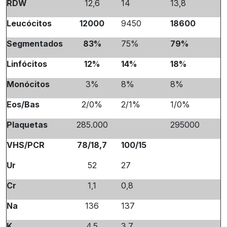
RDW
12,6
14
13,8
Leucócitos
12000
9450
18600
Segmentados
83%
75%
79%
Linfócitos
12%
14%
18%
Monócitos
3%
8%
8%
Eos/Bas
2/0%
2/1%
1/0%
Plaquetas
285.000
295000
VHS/PCR
78/18,7
100/15
Ur
52
27
Cr
1,1
0,8
Na
136
137
K
4,5
3,7