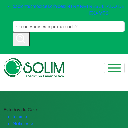
pacientes
médicos
clínicas
INTRANET
RESULTADO DE
EXAMES
Estudos de Caso
Início
>
Notícias
>