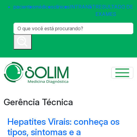
pacientes
médicos
clínicas
INTRANET
RESULTADO DE
EXAMES
Gerência Técnica
Hepatites Virais: conheça os
tipos, sintomas e a