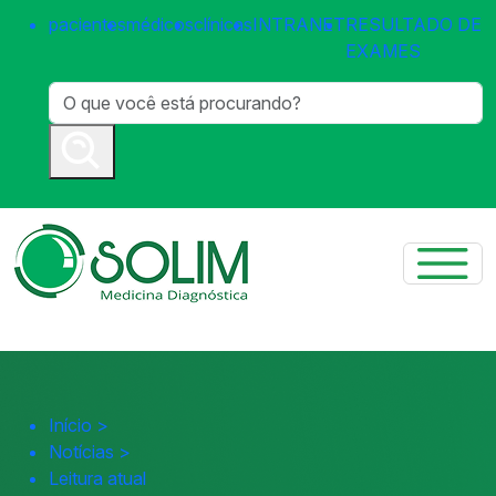
pacientes
médicos
clínicas
INTRANET
RESULTADO DE
EXAMES
Início
>
Notícias
>
Leitura atual