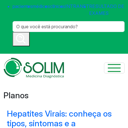
pacientes
médicos
clínicas
INTRANET
RESULTADO DE
EXAMES
Planos
Hepatites Virais: conheça os
tipos, sintomas e a