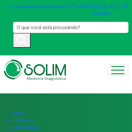
pacientes
médicos
clínicas
INTRANET
RESULTADO DE
EXAMES
Início
>
Notícias
>
Leitura atual