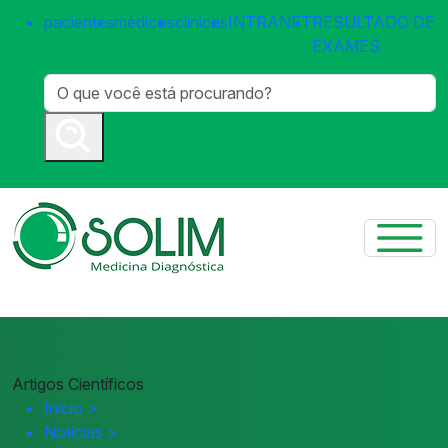
pacientes
médicos
clínicas
INTRANET
RESULTADO DE
EXAMES
Artigos Científicos
Início
>
Notícias
>