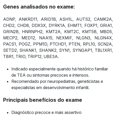
Genes analisados no exame:
ADNP, ANKRD11, ARID1B, ASH1L, AUTS2, CAMK2A,
CHD2, CHD8, DDX3X, DYRK1A, EHMT1, FOXP1, GRIA1,
GRIN2B, HNRNPH2, KMT2A, KMT2C, KMT5B, MBD5,
MECP2, MED12, NAA15, NEXMIF, NLGN3, NLGN4X,
PACS1, POGZ, PPM1D, PTCHD1, PTEN, RPL10, SCN2A,
SETD2, SHANK1, SHANK2, SYN1, SYNGAP1, TBL1XR1,
TBR1, TRIO, TRIP12, UBE3A.
Indicado especialmente quando há histórico familiar
de TEA ou sintomas precoces e intensos.
Recomendado por neuropediatras, geneticistas e
especialistas em desenvolvimento infantil.
Principais benefícios do exame
Diagnóstico precoce e mais assertivo