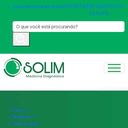
pacientes
médicos
clínicas
INTRANET
RESULTADO DE
EXAMES
Início
>
Notícias
>
Leitura atual